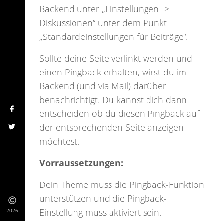
Backend unter „Einstellungen ->
Diskussionen“ unter dem Punkt
„Standardeinstellungen für Beiträge“.
Sollte deine Seite verlinkt werden und
einen Pingback erhalten, wirst du im
Backend (und via Mail) darüber
benachrichtigt. Du kannst dich dann
entscheiden ob du diesen Pingback auf
der entsprechenden Seite anzeigen
möchtest.
Vorraussetzungen:
Dein Theme muss die Pingback-Funktion
unterstützen und die Pingback-
Einstellung muss aktiviert sein.
2026