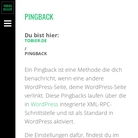
PINGBACK
Du bist hier:
TOBIER.DE
/
PINGBACK
Ein Pingback ist eine Methode die dich
benachricht, wenn eine andere
WordPress-Seite, deine WordPress-Seite
verlinkt. Diese Pingbacks laufen über die
in
WordPress
integrierte XML-RPC-
Schnittstelle und ist als Standard in
WordPress aktiviert.
Die Einstellungen dafür, findest du im