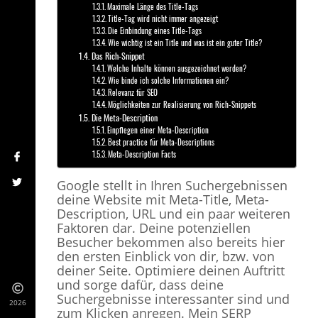
Maximale Länge des Title-Tags
Title-Tag wird nicht immer angezeigt
Die Einbindung eines Title-Tags
Wie wichtig ist ein Title und was ist ein guter Title?
Das Rich-Snippet
Welche Inhalte können ausgezeichnet werden?
Wie binde ich solche Informationen ein?
Relevanz für SEO
Möglichkeiten zur Realisierung von Rich-Snippets
Die Meta-Description
Einpflegen einer Meta-Description
Best practice für Meta-Descriptions
Meta-Description Facts
Google stellt in Ihren Suchergebnissen
deine Website mit Meta-Title, Meta-
Description, URL und ein paar weiteren
Faktoren dar. Deine potenziellen
Besucher bekommen also bereits hier
den ersten Einblick von dir, bzw. von
deiner Seite. Optimiere deinen Auftritt
und sorge dafür, dass deine
Suchergebnisse interessanter sind und
2026
zum Klicken anregen. Mein SERP